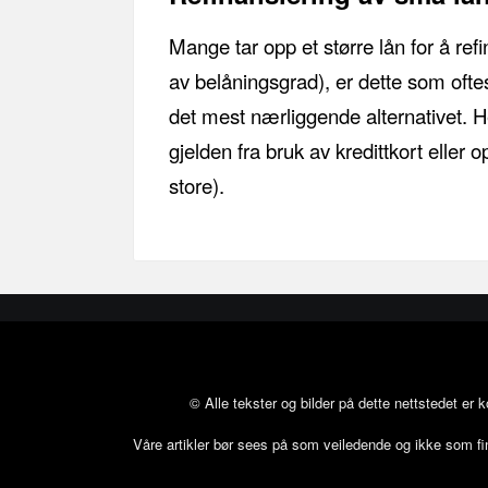
Mange tar opp et større lån for å re
av belåningsgrad), er dette som ofte
det mest nærliggende alternativet. H
gjelden fra bruk av kredittkort eller
store).
© Alle tekster og bilder på dette nettstedet er 
Våre artikler bør sees på som veiledende og ikke som finan