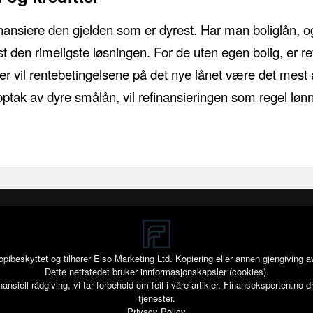
finansiere den gjelden som er dyrest. Har man boliglån, o
st den rimeligste løsningen. For de uten egen bolig, er r
er vil rentebetingelsene på det nye lånet være det mest
 opptak av dyre smålån, vil refinansieringen som regel løn
kopibeskyttet og tilhører Eiso Marketing Ltd. Kopiering eller annen gjengiving 
Dette nettstedet bruker innformasjonskapsler (cookies).
siell rådgiving, vi tar forbehold om feil i våre artikler. Finanseksperten.no d
tjenester.
Privacy Policy