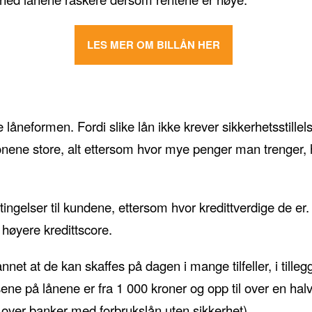
LES MER OM BILLÅN HER
låneformen. Fordi slike lån ikke krever sikkerhetsstille
sjonene store, alt ettersom hvor mye penger man trenger,
ingelser til kundene, ettersom hvor kredittverdige de er
 høyere kredittscore.
et at de kan skaffes på dagen i mange tilfeller, i tillegg 
ne på lånene er fra 1 000 kroner og opp til over en halv
t over banker med forbrukslån uten sikkerhet).