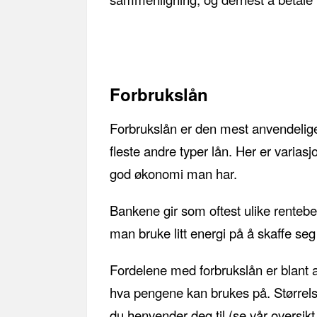
Forbrukslån
Forbrukslån er den mest anvendelige 
fleste andre typer lån. Her er varia
god økonomi man har.
Bankene gir som oftest ulike rentebet
man bruke litt energi på å skaffe seg
Fordelene med forbrukslån er blant ann
hva pengene kan brukes på. Størrelse
du henvender deg til (se vår oversik