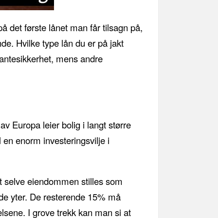
å det første lånet man får tilsagn på,
de. Hvilke type lån du er på jakt
 pantesikkerhet, mens andre
av Europa leier bolig i langt større
 en enorm investeringsvilje i
at selve eiendommen stilles som
ån de yter. De resterende 15% må
elsene. I grove trekk kan man si at