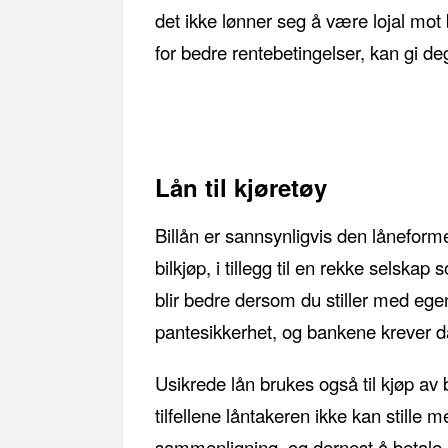
det ikke lønner seg å være lojal mot
for bedre rentebetingelser, kan gi de
Lån til kjøretøy
Billån er sannsynligvis den låneform
bilkjøp, i tillegg til en rekke selskap
blir bedre dersom du stiller med egenk
pantesikkerhet, og bankene krever da
Usikrede lån brukes også til kjøp av 
tilfellene låntakeren ikke kan stille
sammenligning, og dernest å betale