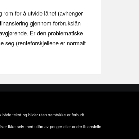
g rom for å utvide lånet (avhenger
efinansiering gjennom forbrukslån
 avgjørende. Er den problematiske
ne seg (renteforskjellene er normalt
av både tekst og bilder uten samtykke er forbudt.
river ikke selv med utlån av penger eller andre finansielle