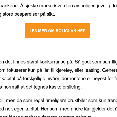
 bankene. Å sjekke markedsverdien av boligen jevnlig, f
g store besparelser på sikt.
LES MER OM BOLIGLÅN HER
en det finnes størst konkurranse på. Så godt som samtli
 som fokuserer kun på lån til kjøretøy, eller leasing. Gener
apital på forskjellige nivåer, der rentene er høyest for fu
 normalt at det tegnes kaskoforsikring.
bil, men da som regel rimeligere bruktbiler som kun trenge
 med nok egenkapital. Her som med andre lån gjelder det å i
 ned lånene raskere dersom rentene er høye.