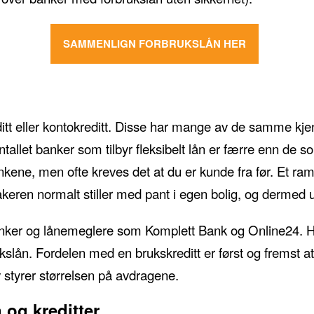
SAMMENLIGN FORBRUKSLÅN HER
reditt eller kontokreditt. Disse har mange av de samme k
ntallet banker som tilbyr fleksibelt lån er færre enn de s
ankene, men ofte kreves det at du er kunde fra før. Et 
keren normalt stiller med pant i egen bolig, og dermed ut
anker og lånemeglere som Komplett Bank og Online24. He
ukslån. Fordelen med en brukskreditt er først og fremst at
elv styrer størrelsen på avdragene.
 og kreditter