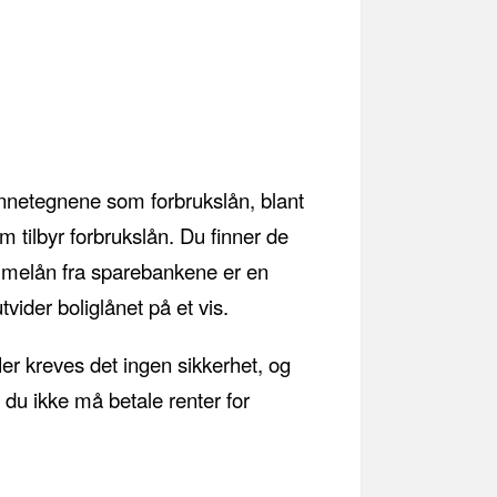
jennetegnene som forbrukslån, blant
om tilbyr forbrukslån. Du finner de
rammelån fra sparebankene er en
vider boliglånet på et vis.
r kreves det ingen sikkerhet, og
 du ikke må betale renter for