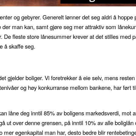
renter og gebyrer. Generelt lønner det seg aldri å hoppe p
te der man kan, samt gjøre seg mer attraktiv som lånekun
r. De fleste store lånesummer krever at det stilles med
e å skaffe seg.
t gjelder boliger. Vi foretrekker å eie selv, mens resten 
tenivåer og høy konkurranse mellom bankene, har ført til
e kan låne deg inntil 85% av boligens markedsverdi, mot 
å gå ut over denne grensen, på inntil 10% av alle boligl
Jo mer egenkapital man har, desto bedre blir rentebeting