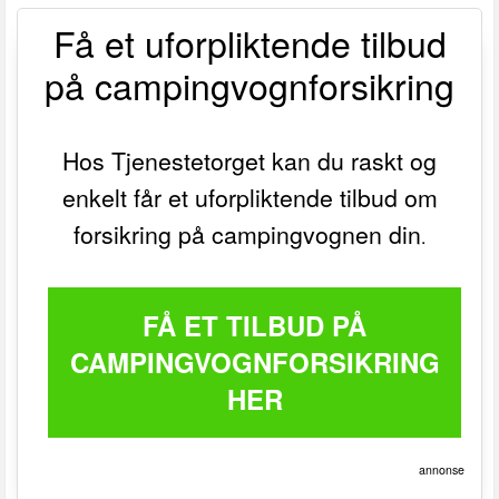
Få et uforpliktende tilbud
på campingvognforsikring
Hos Tjenestetorget kan du raskt og
enkelt får et uforpliktende tilbud om
forsikring på campingvognen din
.
FÅ ET TILBUD PÅ
CAMPINGVOGNFORSIKRING
HER
annonse