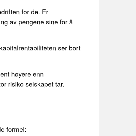
driften for de. Er
ring av pengene sine for å
apitalrentabiliteten ser bort
sent høyere enn
r risiko selskapet tar.
de formel: