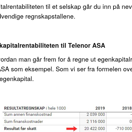
lrentabiliteten til et selskap går du inn på ne
nødvendige regnskapstallene.
apitalrentabiliteten til Telenor ASA
vordan man går frem for å regne ut egenkapitalren
ASA som eksempel. Som vi ser fra formelen over 
 egenkapital.